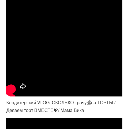
Кондитерский VLOG: СКОЛЬКО трачу💰на ТОРТЫ /
Делаем торт ВМЕСТЕ💖/ Мама Вика