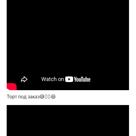
Торт под заказ😅🤦‍♀️😆