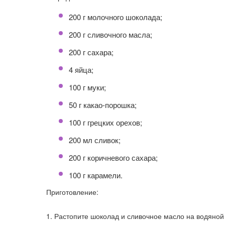
200 г молочного шоколада;
200 г сливочного масла;
200 г сахара;
4 яйца;
100 г муки;
50 г какао-порошка;
100 г грецких орехов;
200 мл сливок;
200 г коричневого сахара;
100 г карамели.
Приготовление:
Растопите шоколад и сливочное масло на водяной