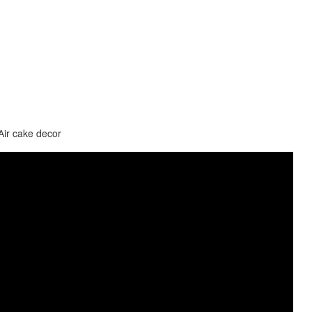
ые ЦВЕТЫ из рисовой бумаги/زهور ورق الأرز /Аir cake decor