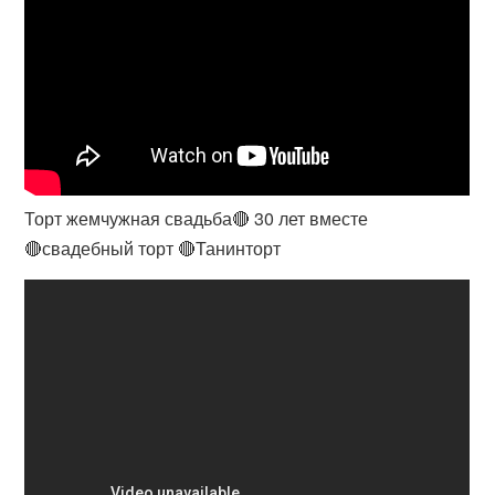
Торт жемчужная свадьба🔴 30 лет вместе
🔴свадебный торт 🔴Танинторт