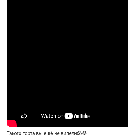
Такого торта вы ещё не видели😱😅