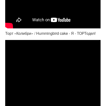
Торт «Колибри» / Hummingbird cake - Я - ТОРТодел!