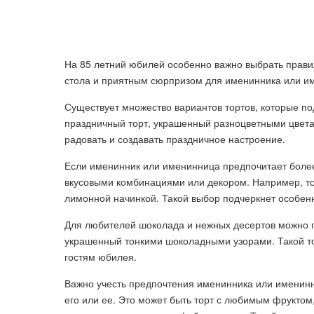
На 85 летний юбилей особенно важно выбрать прави
стола и приятным сюрпризом для именинника или и
Существует множество вариантов тортов, которые под
праздничный торт, украшенный разноцветными цветам
радовать и создавать праздничное настроение.
Если именинник или именинница предпочитает боле
вкусовыми комбинациями или декором. Например, то
лимонной начинкой. Такой выбор подчеркнет особенн
Для любителей шоколада и нежных десертов можно п
украшенный тонкими шоколадными узорами. Такой то
гостям юбилея.
Важно учесть предпочтения именинника или именинн
его или ее. Это может быть торт с любимым фруктом