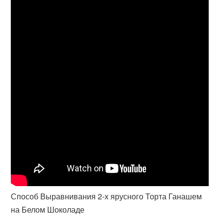
Способ Выравнивания 2-х ярусного Торта Ганашем
на Белом Шоколаде