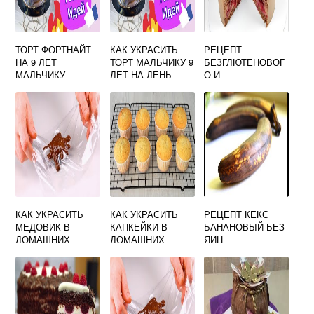
ТОРТ ФОРТНАЙТ
КАК УКРАСИТЬ
РЕЦЕПТ
НА 9 ЛЕТ
ТОРТ МАЛЬЧИКУ 9
БЕЗГЛЮТЕНОВОГ
МАЛЬЧИКУ
ЛЕТ НА ДЕНЬ
О И
РОЖДЕНИЯ В
БЕЗЛАКТОЗНОГО
ДОМАШНИХ
ТОРТА
УСЛОВИЯХ
КАК УКРАСИТЬ
КАК УКРАСИТЬ
РЕЦЕПТ КЕКС
МЕДОВИК В
КАПКЕЙКИ В
БАНАНОВЫЙ БЕЗ
ДОМАШНИХ
ДОМАШНИХ
ЯИЦ
УСЛОВИЯХ ФОТО
УСЛОВИЯХ ДЛЯ
МАРШМЕЛЛОУ И
НАЧИНАЮЩИХ НА
МАРМЕЛАД
ДЕНЬ РОЖДЕНИЯ