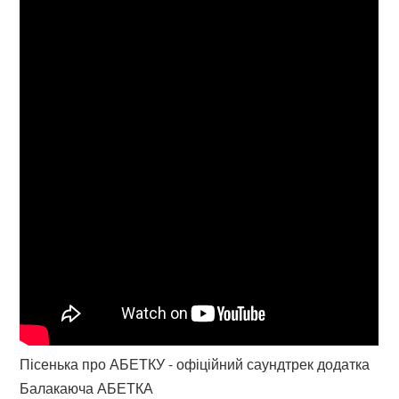
Пісенька про АБЕТКУ - офіційний саундтрек додатка
Балакаюча АБЕТКА