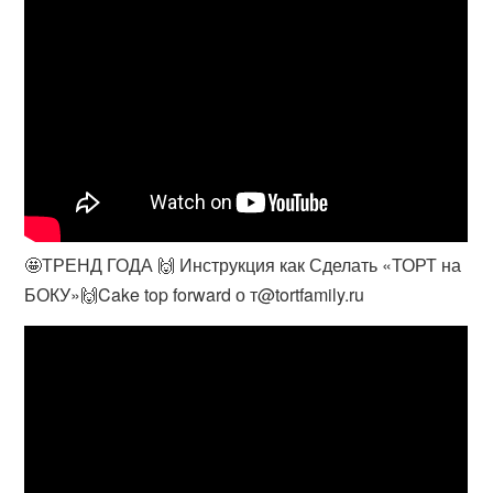
🤩ТРЕНД ГОДА 🙌 Инструкция как Сделать «ТОРТ на
БОКУ»🙌Cake top forward о т@tortfamily.ru