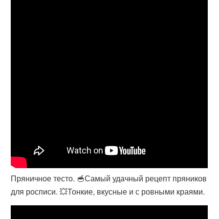
Пряничное тесто. 🥣Самый удачный рецепт пряников
для росписи. 💥Тонкие, вкусные и с ровными краями.