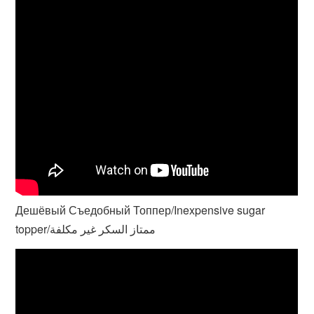
Дешёвый Съедобный Топпер/Inexpensive sugar
topper/ممتاز السكر غير مكلفة