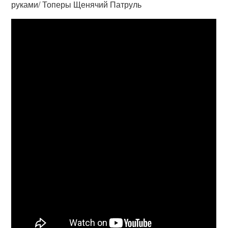
руками/ Топеры Щенячий Патруль