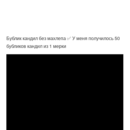
Бублик кандил без махлепа ✅ У меня получилось 50
бубликов кандил из 1 мерки