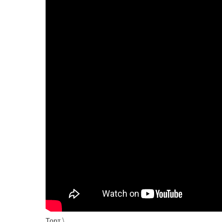
Торт \