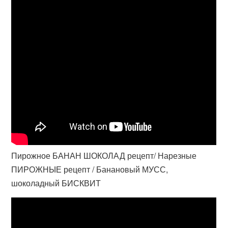
Пирожное БАНАН ШОКОЛАД рецепт/ Нарезные
ПИРОЖНЫЕ рецепт / Банановый МУСС,
шоколадный БИСКВИТ