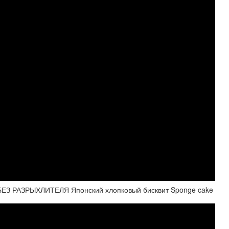
ЕЗ РАЗРЫХЛИТЕЛЯ Японский хлопковый бисквит Sponge cake