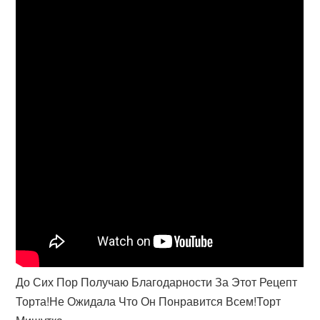
До Сих Пор Получаю Благодарности За Этот Рецепт
Торта!Не Ожидала Что Он Понравится Всем!Торт