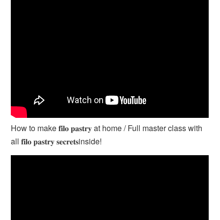
How to make 𝐟𝐢𝐥𝐨 𝐩𝐚𝐬𝐭𝐫𝐲 at home / Full master class with
all 𝐟𝐢𝐥𝐨 𝐩𝐚𝐬𝐭𝐫𝐲 𝐬𝐞𝐜𝐫𝐞𝐭𝐬inside!