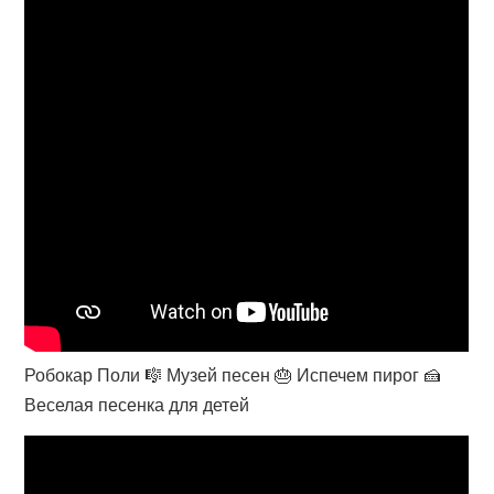
Робокар Поли 🎼 Музей песен 🎂 Испечем пирог 🍰
Веселая песенка для детей