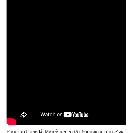
Робокар Поли 🎼 Музей песен (5 сборник песен) 🎷🎺