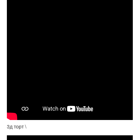
3д торт \