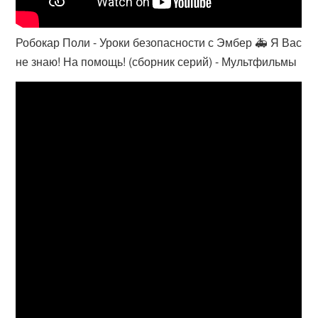
Робокар Поли - Уроки безопасности с Эмбер 🚑 Я Вас
не знаю! На помощь! (сборник серий) - Мультфильмы