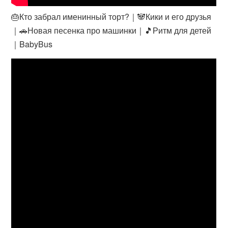
🎂Кто забрал именинный торт?｜🐼Кики и его друзья
｜🚗Новая песенка про машинки｜🎵Ритм для детей
｜BabyBus