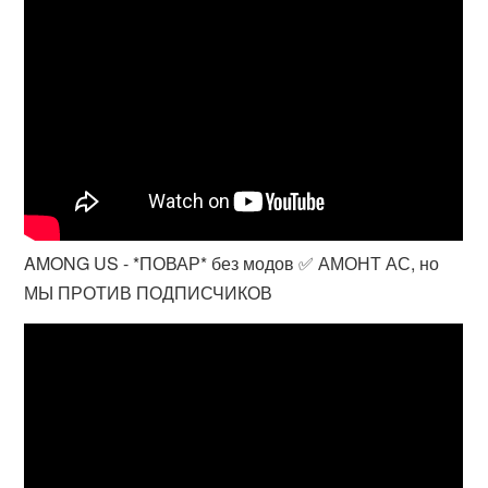
AMONG US - *ПОВАР* без модов ✅ АМОНТ АС, но
МЫ ПРОТИВ ПОДПИСЧИКОВ