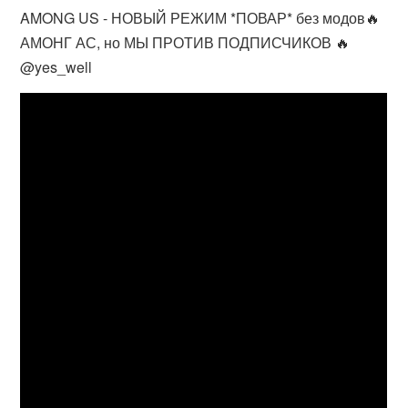
AMONG US - НОВЫЙ РЕЖИМ *ПОВАР* без модов🔥
АМОНГ АС, но МЫ ПРОТИВ ПОДПИСЧИКОВ 🔥
@yes_well