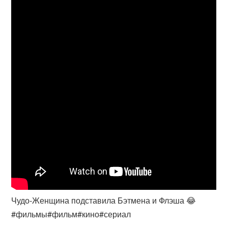
Чудо-Женщина подставила Бэтмена и Флэша 😂
#фильмы#фильм#кино#сериал