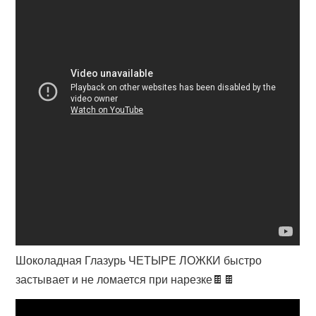
Шоколадная Глазурь ЧЕТЫРЕ ЛОЖКИ быстро
застывает и не ломается при нарезке🍫🍫