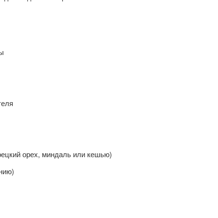
зы
теля
рецкий орех, миндаль или кешью)
нию)
.