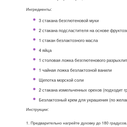
Ингредиенты:
3 стакана безглютеновой муки
2 стакана подсластителя на основе фрукто
1 стакан безлактозного масла
4 яйца
1 столовая ложка безглютенового разрыхли
1 чайная ложка безлактозной ванили
Щепотка морской соли
2 стакана измельченных орехов (подходит г
Безлактозный крем для украшения (по жела
Инструкции:
Предварительно нагрейте духовку до 180 градусов