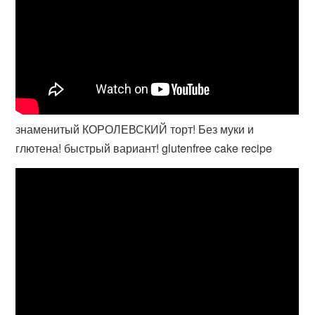
знаменитый КОРОЛЕВСКИЙ торт! Без муки и
глютена! быстрый вариант! glutenfree cake recipe