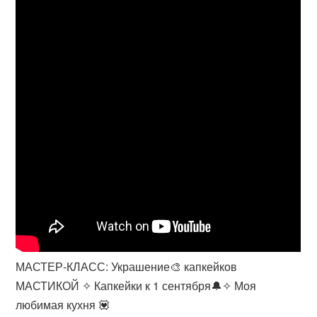
МАСТЕР-КЛАСС: Украшение🎨 капкейков
МАСТИКОЙ ✧ Капкейки к 1 сентября🔔✧ Моя
любимая кухня 💟