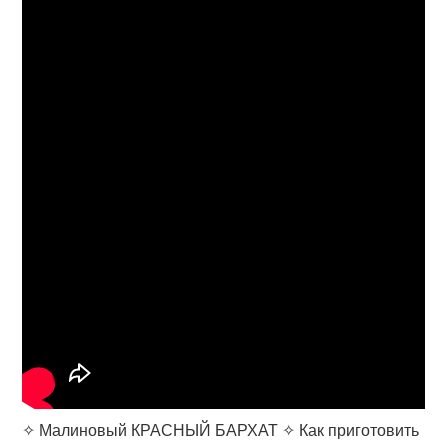
✧ Малиновый КРАСНЫЙ БАРХАТ ✧ Как приготовить