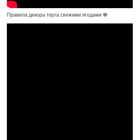
Правила декора торта свежими ягодами 🍓