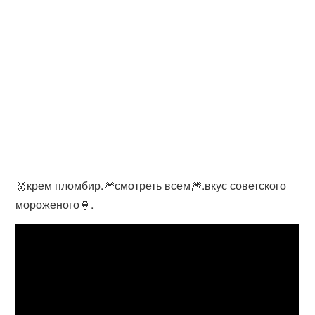
🥇крем пломбир.🎆смотреть всем🎆.вкус советского
мороженого🍦.