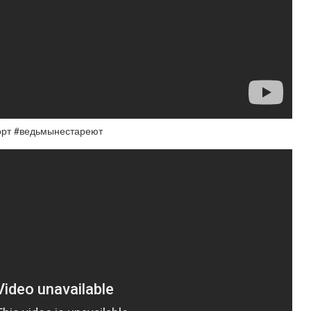
орт #ведьмынестареют