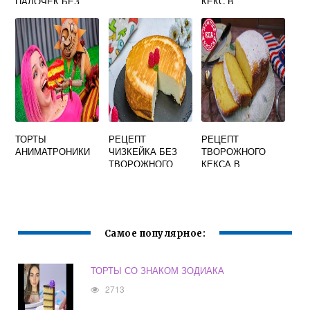
ПАЛОЧЕК БЕЗ
КЕКС В
СГУЩЕНКИ
ДОМАШНИХ
УСЛОВИЯХ
ТОРТЫ
РЕЦЕПТ
РЕЦЕПТ
АНИМАТРОНИКИ
ЧИЗКЕЙКА БЕЗ
ТВОРОЖНОГО
ТВОРОЖНОГО
КЕКСА В
СЫРА
ХЛЕБОПЕЧКЕ
КЕНВУД
Самое популярное:
ТОРТЫ СО ЗНАКОМ ЗОДИАКА
2713