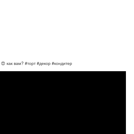
😍 как вам? #торт #декор #кондитер