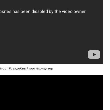
йторт #свадебныйторт #кондитер