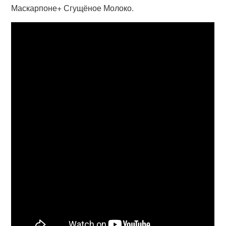
Маскарпоне+ Сгущёное Молоко.