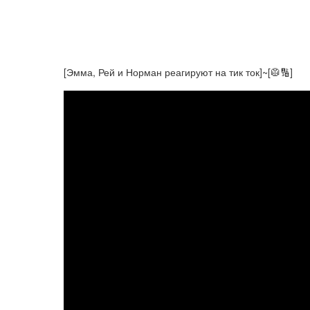
[Эмма, Рей и Норман реагируют на тик ток]~[🥼🔢]