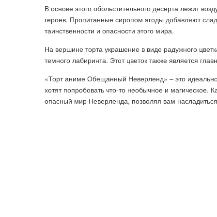
В основе этого обольстительного десерта лежит воз
героев. Пропитанные сиропом ягоды добавляют слад
таинственности и опасности этого мира.
На вершине торта украшение в виде радужного цветк
темного лабиринта. Этот цветок также является гла
«Торт аниме Обещанный Неверленд» – это идеальное
хотят попробовать что-то необычное и магическое. К
опасный мир Неверленда, позволяя вам насладитьс