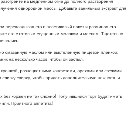
разогрейте на медленном огне до полного растворения
олучения однородной массы. Добавьте ванильный экстракт для
и перекладывая его в пластиковый пакет и разминая его
ините его с готовым сгущенным молоком и маслом. Тщательно
мешались.
но смазанную маслом или выстеленную пищевой пленкой.
ник на несколько часов, чтобы он застыл.
й крошкой, разноцветными конфетами, орехами или свежими
 сливку сверху, чтобы придать дополнительную нежность и
х без коржей не так сложно! Получившийся торт будет иметь
нили. Приятного аппетита!