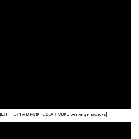
ЦЕПТ ТОРТА В МИКРОВОЛНОВКЕ без яиц и молока]