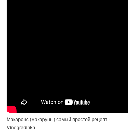
Макаронс (макаруны) самый простой рецепт -
Vinogradinka