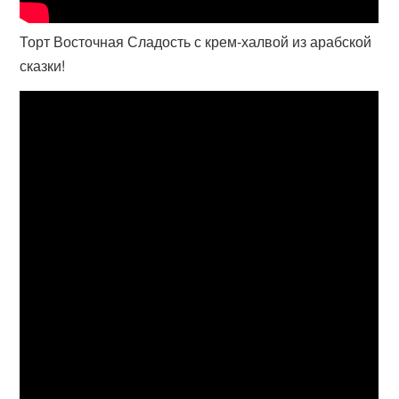
Торт Восточная Сладость с крем-халвой из арабской
сказки!