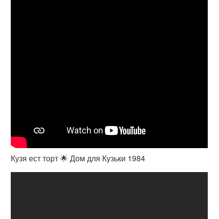
Кузя ест торт 🌟 Дом для Кузьки 1984