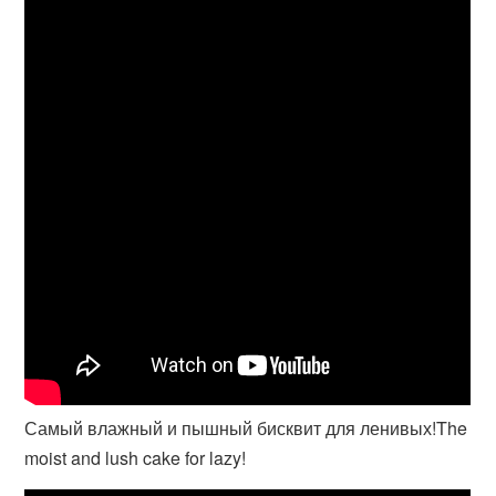
Самый влажный и пышный бисквит для ленивых!The
moist and lush cake for lazy!