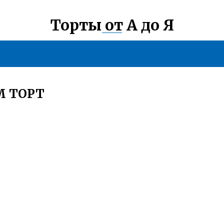
Торты от А до Я
М ТОРТ