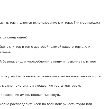
сить торт является использование глиттера. Глиттер придаст
уется следующее:
брать глиттер в тон с цветовой гаммой вашего торта или
етания.
й безопасен для употребления в пищу и позволяет глиттеру
сточку, чтобы равномерно наносить клей на поверхность торта.
, можно приступать к украшению торта глиттером:
ю и разрешив им полностью высохнуть.
омерно распределите клей по всей поверхности торта или