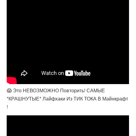
😱 Это НЕВОЗМОЖНО Повторить! САМЫЕ
*КРАШНУТЫЕ* Лайфхаки Из ТИК ТОКА В Майнкрафт
!