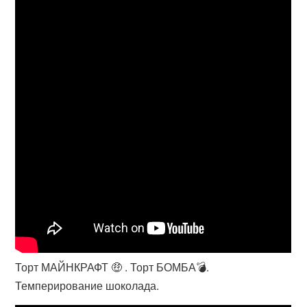
Торт МАЙНКРАФТ 🤑 . Торт БОМБА💣.
Темперирование шоколада.