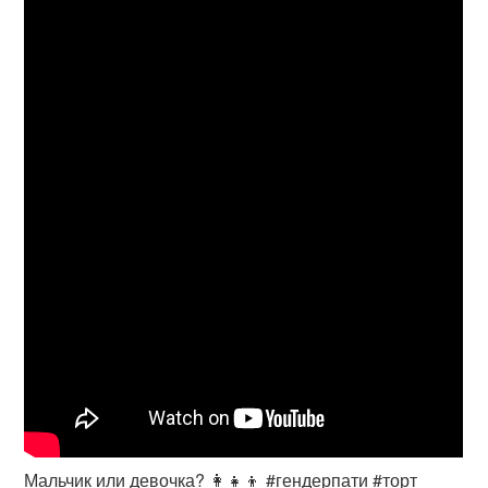
Мальчик или девочка? 👩‍👧‍👦 #гендерпати #торт