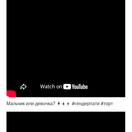
Мальчик или девочка? 👩‍👧‍👦 #гендерпати #торт