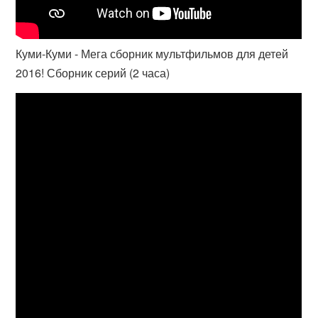
Куми-Куми - Мега сборник мультфильмов для детей
2016! Сборник серий (2 часа)