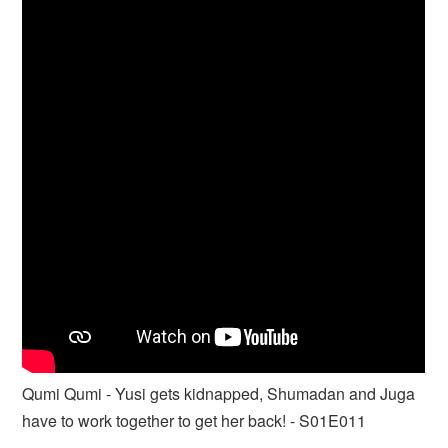
Qumi Qumi - Yusi gets kidnapped, Shumadan and Juga
have to work together to get her back! - S01E011