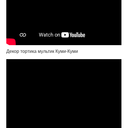
Декор тортика мультик Куми-Куми