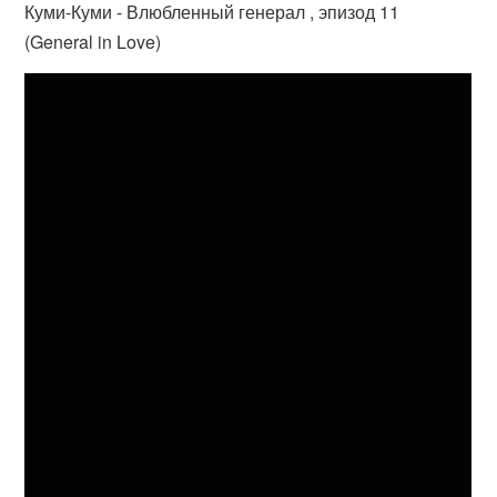
Куми-Куми - Влюбленный генерал , эпизод 11
(General in Love)