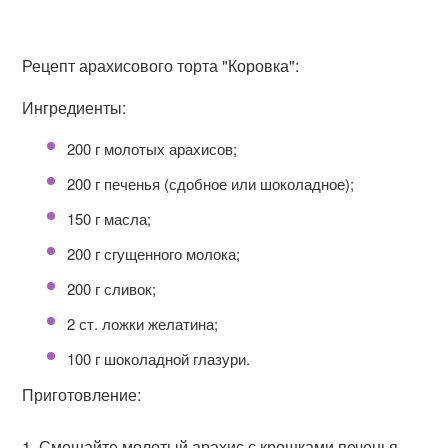
Рецепт арахисового торта "Коровка":
Ингредиенты:
200 г молотых арахисов;
200 г печенья (сдобное или шоколадное);
150 г масла;
200 г сгущенного молока;
200 г сливок;
2 ст. ложки желатина;
100 г шоколадной глазури.
Приготовление:
Смешайте молотый арахис с крошками печенья.