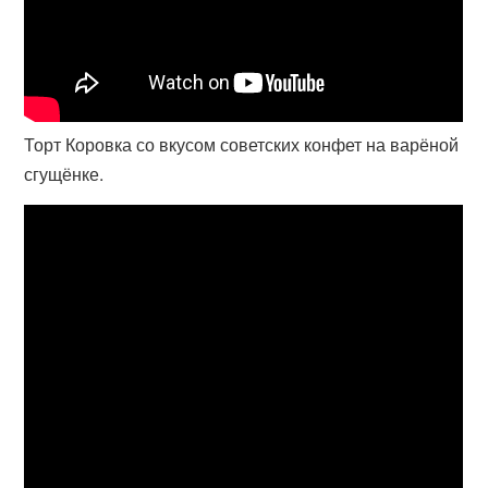
Торт Коровка со вкусом советских конфет на варёной
сгущёнке.