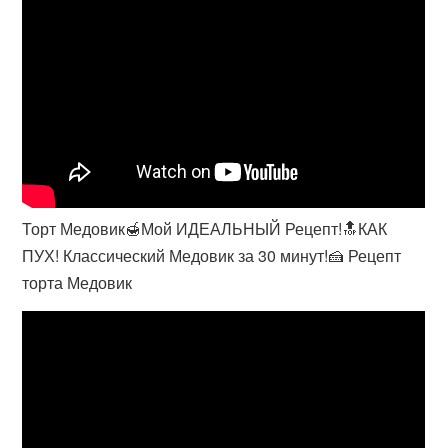
Торт Медовик🍯Мой ИДЕАЛЬНЫЙ Рецепт!🔝КАК
ПУХ! Классический Медовик за 30 минут!🍰 Рецепт
торта Медовик