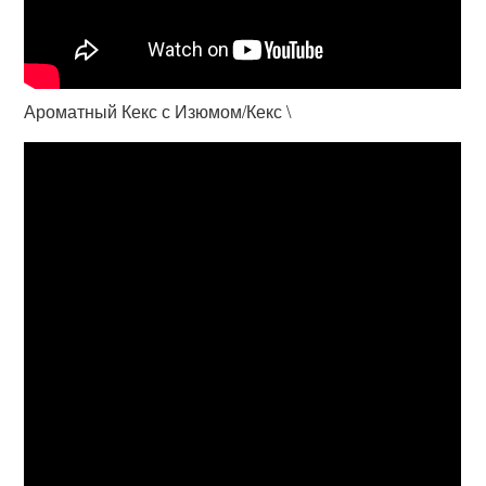
Ароматный Кекс с Изюмом/Кекс \