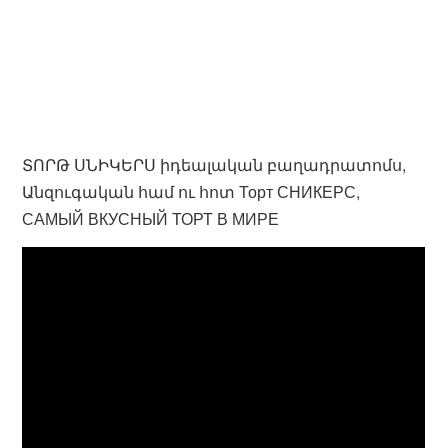
ՏՈՐԹ ՍՆԻԿԵՐՍ իդեալական բաղադրատոմս,
Անզուգական համ ու հոտ Торт СНИКЕРС,
САМЫЙ ВКУСНЫЙ ТОРТ В МИРЕ