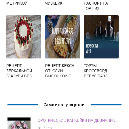
МЕТРИКОЙ
ЧИЗКЕЙК
ПАСПОРТ НА
ТОРТ ИЗ
ШОКОЛАДА
РЕЦЕПТ
РЕЦЕПТ КЕКСА
ТОРТЫ
ЗЕРКАЛЬНОЙ
ОТ ЮЛИИ
КРОССВОРД
ГЛАЗУРИ БЕЗ
ВЫСОЦКОЙ С
РЕБУС ПАЗЛ
ГЛЮКОЗНОГО
КУРАГОЙ И
СИРОПА ДЛЯ
ИЗЮМОМ
ТОРТА
Самое популярное:
ЭРОТИЧЕСКИЕ КАПКЕЙКИ НА ДЕВИЧНИК
1410