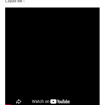
Серия МК \