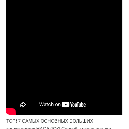
TOP❗ 7 САМЫХ ОСНОВНЫХ БОЛЬШИХ
кондитерских НАСАДОК! Способы окрашивания