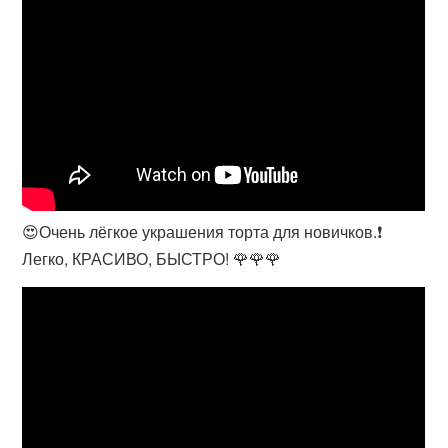
😍Очень лёгкое украшения торта для новичков.❗
Легко, КРАСИВО, БЫСТРО! 🌹🌹🌹