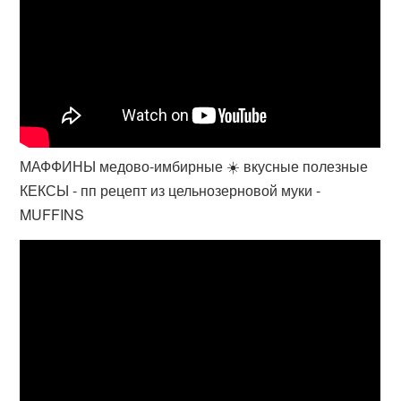
МАФФИНЫ медово-имбирные ☀️ вкусные полезные
КЕКСЫ - пп рецепт из цельнозерновой муки -
MUFFINS