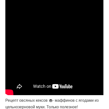
Рецепт овсяных кексов 🧁- маффинов с ягодами из
цельнозерновой муки. Только полезное!