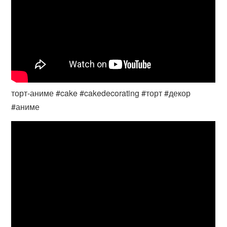
торт-аниме #cake #cakedecorating #торт #декор
#аниме