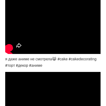
я даже аниме не смотрела😹 #cake #cakedecorating
#торт #декор #аниме