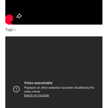
Торт \