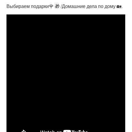
Выбираем подарки🌹 🎁 /Домашние дела по дому 🏡.