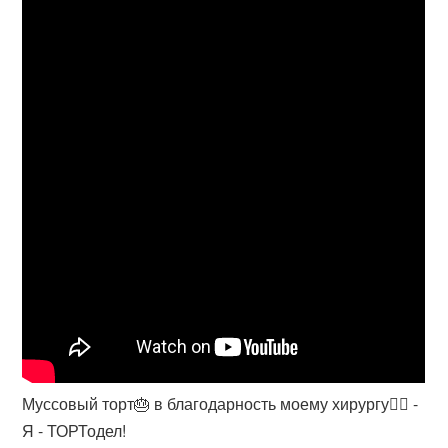
Муссовый торт🎂 в благодарность моему хирургу👩‍⚕️ -
Я - ТОРТодел!