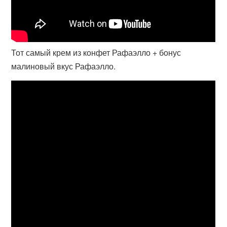
Тот самый крем из конфет Рафаэлло + бонус
малиновый вкус Рафаэлло.