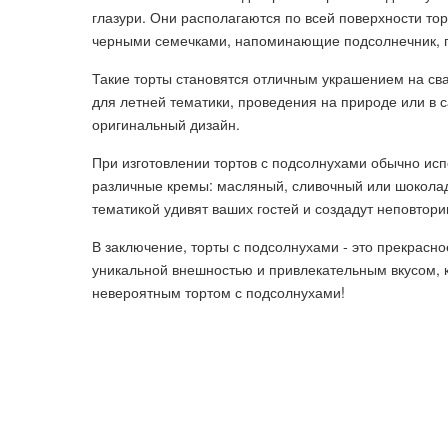
глазури. Они располагаются по всей поверхности тор
черными семечками, напоминающие подсолнечник, пр
Такие торты становятся отличным украшением на св
для летней тематики, проведения на природе или в са
оригинальный дизайн.
При изготовлении тортов с подсолнухами обычно исп
различные кремы: масляный, сливочный или шоколад
тематикой удивят ваших гостей и создадут неповтор
В заключение, торты с подсолнухами - это прекрасн
уникальной внешностью и привлекательным вкусом, ко
невероятным тортом с подсолнухами!