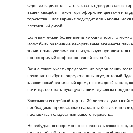
Один из вариантов – это заказать одноуровневый то
вашей свадьбы. Такой торт оформлен цветами или др
торжества. Этот вариант подходит для небольших сва
элегантный дизайн.
Если вам нужен более впечатляющий торт, то можно
могут быть различные декоративные элементы, такие 
значительно увеличивает визуальную привлекательно
неповторимый эффект на вашей свадьбе.
Важно также учесть предпочтения вкусов ваших гост
позволяет выбрать определенный вкус, который буд
классический ванильный крем, шоколадный ганаш, к
начинку, соответствующую вашим вкусовым предпочт
Заказывая свадебный торт на 30 человек, учитывайт
необходимо, предоставьте варианты безглютенового, 
насладиться сладостями вашего торжества.
Не забудьте своевременно согласовать заказ с конди
что свадебный торт – это не только вкусный десерт,