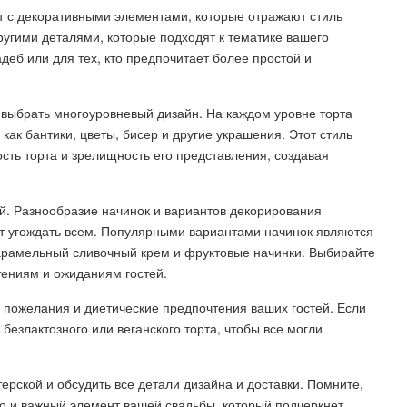
рт с декоративными элементами, которые отражают стиль
угими деталями, которые подходят к тематике вашего
деб или для тех, кто предпочитает более простой и
 выбрать многоуровневый дизайн. На каждом уровне торта
как бантики, цветы, бисер и другие украшения. Этот стиль
сть торта и зрелищность его представления, создавая
ей. Разнообразие начинок и вариантов декорирования
ет угождать всем. Популярными вариантами начинок являются
арамельный сливочный крем и фруктовые начинки. Выбирайте
ениям и ожиданиям гостей.
е пожелания и диетические предпочтения ваших гостей. Если
безлактозного или веганского торта, чтобы все могли
терской и обсудить все детали дизайна и доставки. Помните,
 но и важный элемент вашей свадьбы, который подчеркнет